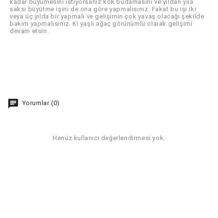
kadar büyümesini istiyorsanız kök budamasını ve yıldan yıla
saksı büyütme işini de ona göre yapmalısınız. Fakat bu işi iki
veya üç yılda bir yapmalı ve gelişimin çok yavaş olacağı şekilde
bakım yapmalısınız. Ki yaşlı ağaç görünümlü olarak gelişimi
devam etsin.
chat
Yorumlar (0)
Henüz kullanıcı değerlendirmesi yok.