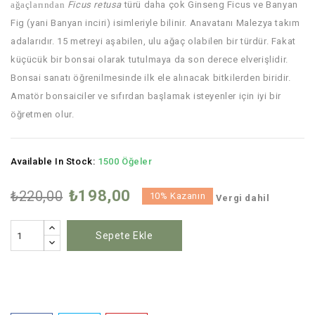
ağaçlarından
Ficus retusa
türü daha çok Ginseng Ficus ve Banyan
Fig (yani Banyan inciri) isimleriyle bilinir. Anavatanı Malezya takım
adalarıdır. 15 metreyi aşabilen, ulu ağaç olabilen bir türdür. Fakat
küçücük bir bonsai olarak tutulmaya da son derece elverişlidir.
Bonsai sanatı öğrenilmesinde ilk ele alınacak bitkilerden biridir.
Amatör bonsaiciler ve sıfırdan başlamak isteyenler için iyi bir
öğretmen olur.
Available In Stock:
1500 Öğeler
₺198,00
₺220,00
10% Kazanın
Vergi dahil
Sepete Ekle